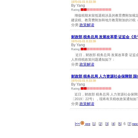
1970-01-01 8:33:39
By Yang
Rating:
增值税期末留抵退税涉及的教育费附加规定
建设税、教育费附加和地方教育附加的计税
分类:
政策解读
财政部 税务总局 发展改革委 证监会《
1970-01-01 8:33:39
By Yang
Rating:
近日，财政部 税务总局 发展改革委 证监
人所得税政策问题通知如下：
分类:
政策解读
财政部 税务总局 人力资源社会保障部
1970-01-01 8:33:39
By Yang
Rating:
近日，财政部 税务总局 人力资源社会保障
〔2019〕22号），现将有关税收政策通知如
分类:
政策解读
|<<
[
] [
] [
] [
] [
] 6 [
]
pre
1
2
3
4
5
7
nex